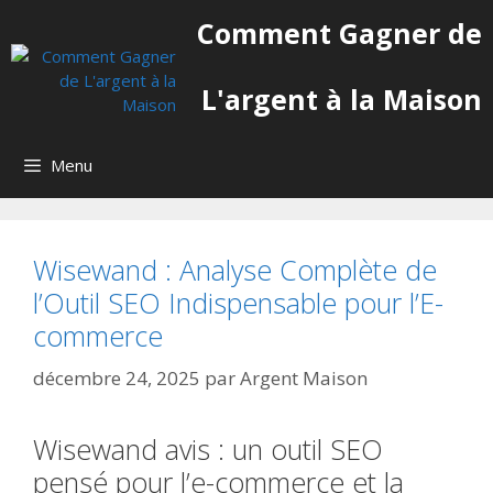
Aller
Comment Gagner de
au
contenu
L'argent à la Maison
Menu
Wisewand : Analyse Complète de
l’Outil SEO Indispensable pour l’E-
commerce
décembre 24, 2025
par
Argent Maison
Wisewand avis : un outil SEO
pensé pour l’e-commerce et la