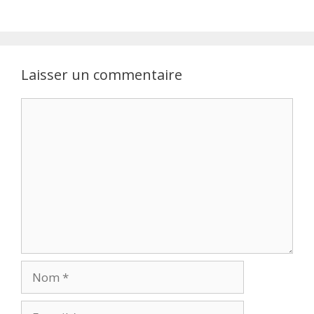
Laisser un commentaire
Commentaire
Nom
E-