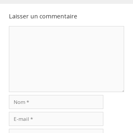
Laisser un commentaire
Commentaire
Nom
E-
mail
Site