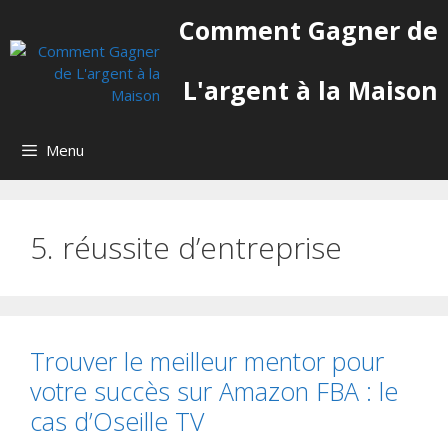
Aller
Comment Gagner de
au
contenu
L'argent à la Maison
Menu
5. réussite d’entreprise
Trouver le meilleur mentor pour
votre succès sur Amazon FBA : le
cas d’Oseille TV